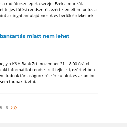
tve a radiátorszelepek cseréje. Ezek a munkák
et teljes fűtési rendszerét, ezért kiemelten fontos a
mint az ingatlantulajdonosok és bérlők érdekeinek
bantartás miatt nem lehet
 hogy a K&H Bank Zrt. november 21. 18:00 órától
nki informatikai rendszereit fejleszti, ezért ebben
em tudnak társaságunk részére utalni, és az online
 sem tudnak fizetni.
›
»
8
9