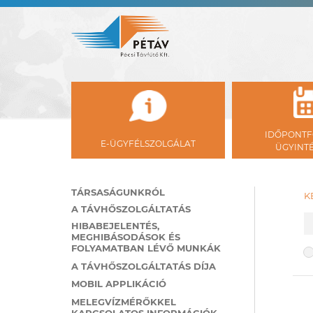
IDŐPONTF
E-ÜGYFÉLSZOLGÁLAT
ÜGYINT
TÁRSASÁGUNKRÓL
K
A TÁVHŐSZOLGÁLTATÁS
K
HIBABEJELENTÉS,
MEGHIBÁSODÁSOK ÉS
FOLYAMATBAN LÉVŐ MUNKÁK
K
A TÁVHŐSZOLGÁLTATÁS DÍJA
MOBIL APPLIKÁCIÓ
MELEGVÍZMÉRŐKKEL
KAPCSOLATOS INFORMÁCIÓK