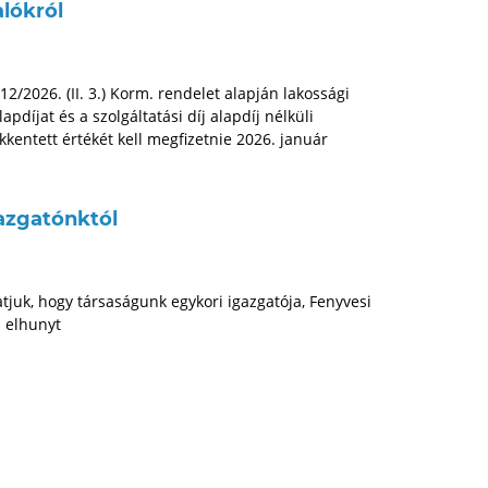
lókról
 12/2026. (II. 3.) Korm. rendelet alapján lakossági
apdíjat és a szolgáltatási díj alapdíj nélküli
kkentett értékét kell megfizetnie 2026. január
azgatónktól
juk, hogy társaságunk egykori igazgatója, Fenyvesi
n elhunyt