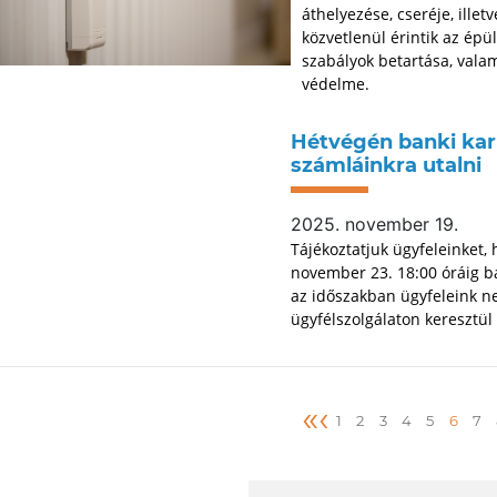
áthelyezése, cseréje, ille
közvetlenül érintik az épül
szabályok betartása, vala
védelme.
Hétvégén banki kar
számláinkra utalni
2025. november 19.
Tájékoztatjuk ügyfeleinket,
november 23. 18:00 óráig ba
az időszakban ügyfeleink n
ügyfélszolgálaton keresztül
«
‹
1
2
3
4
5
6
7