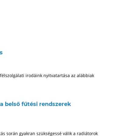
s
lszolgálati irodáink nyitvatartása az alábbiak
a belső fűtési rendszerek
ítás során gyakran szükségessé válik a radiátorok