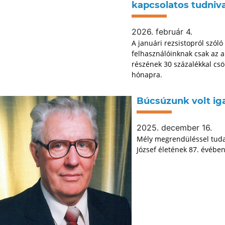
kapcsolatos tudniva
2026. február 4.
A januári rezsistopról szóló
felhasználóinknak csak az al
részének 30 százalékkal csö
hónapra.
Búcsúzunk volt ig
2025. december 16.
Mély megrendüléssel tudat
József életének 87. évébe