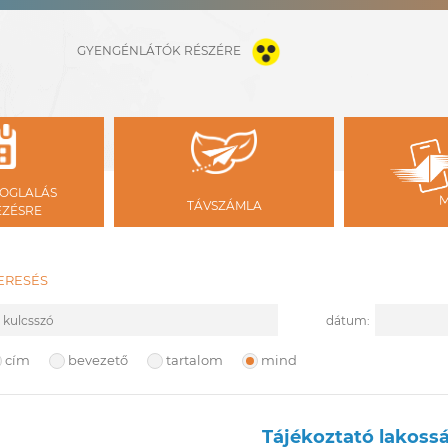
GYENGÉNLÁTÓK RÉSZÉRE
OGLALÁS
TÁVSZÁMLA
ÉZÉSRE
ERESÉS
ulcsszó
Kezdete
dátum:
eresési hely
cím
bevezető
tartalom
mind
Tájékoztató lakossá