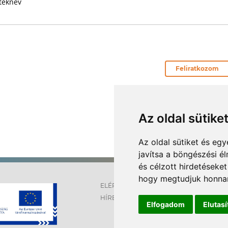
téknév
Az oldal sütike
Az oldal sütiket és e
javítsa a böngészési é
és célzott hirdetéseket
hogy megtudjuk honnan
ELÉRHETŐSÉGEK
OLDALT
HÍREK
IMPRES
Elfogadom
Elutas
SÜTI
BEÁLLÍT