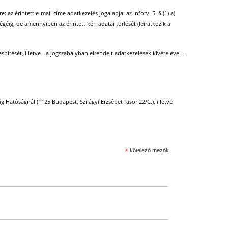
 az érintett e-mail címe adatkezelés jogalapja: az Infotv. 5. § (1) a)
égéig, de amennyiben az érintett kéri adatai törlését (leiratkozik a
bítését, illetve - a jogszabályban elrendelt adatkezelések kivételével -
 Hatóságnál (1125 Budapest, Szilágyi Erzsébet fasor 22/C.), illetve
*
kötelező mezők