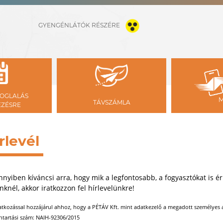
GYENGÉNLÁTÓK RÉSZÉRE
OGLALÁS
TÁVSZÁMLA
ÉZÉSRE
rlevél
yiben kíváncsi arra, hogy mik a legfontosabb, a fogyasztókat is éri
knél, akkor iratkozzon fel hírlevelünkre!
ratkozással hozzájárul ahhoz, hogy a PÉTÁV Kft. mint adatkezelő a megadott személyes ad
ntartási szám: NAIH-92306/2015