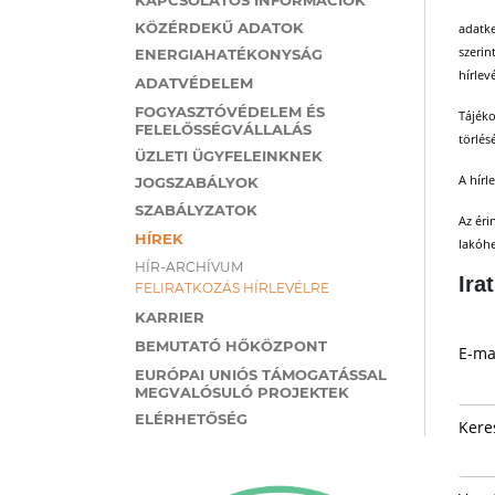
KÖZÉRDEKŰ ADATOK
adatke
szerin
ENERGIAHATÉKONYSÁG
hírlev
ADATVÉDELEM
FOGYASZTÓVÉDELEM ÉS
Tájéko
FELELŐSSÉGVÁLLALÁS
törlés
ÜZLETI ÜGYFELEINKNEK
A hírl
JOGSZABÁLYOK
SZABÁLYZATOK
Az éri
HÍREK
lakóhe
HÍR-ARCHÍVUM
Ira
FELIRATKOZÁS HÍRLEVÉLRE
KARRIER
BEMUTATÓ HŐKÖZPONT
E-ma
EURÓPAI UNIÓS TÁMOGATÁSSAL
MEGVALÓSULÓ PROJEKTEK
ELÉRHETŐSÉG
Kere