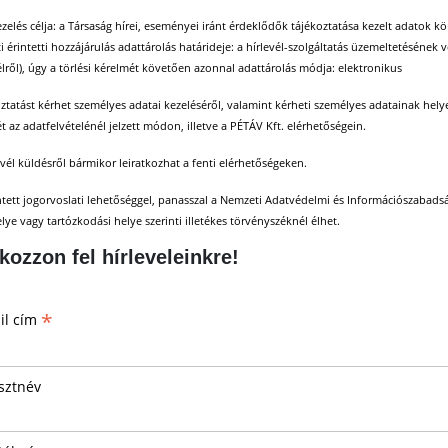
zelés célja: a Társaság hírei, eseményei iránt érdeklődők tájékoztatása kezelt adatok köre:
ti érintetti hozzájárulás adattárolás határideje: a hírlevél-szolgáltatás üzemeltetésének v
élről), úgy a törlési kérelmét követően azonnal adattárolás módja: elektronikus
ztatást kérhet személyes adatai kezeléséről, valamint kérheti személyes adatainak helyes
ét az adatfelvételénél jelzett módon, illetve a PÉTÁV Kft. elérhetőségein.
evél küldésről bármikor leiratkozhat a fenti elérhetőségeken.
ntett jogorvoslati lehetőséggel, panasszal a Nemzeti Adatvédelmi és Információszabadság
lye vagy tartózkodási helye szerinti illetékes törvényszéknél élhet.
tkozzon fel hírleveleinkre!
*
il cím
sztnév