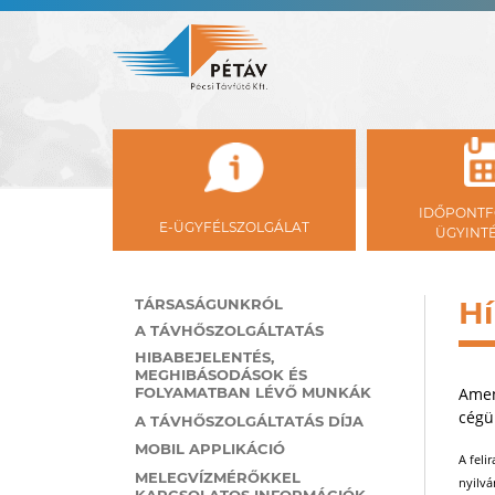
IDŐPONTF
E-ÜGYFÉLSZOLGÁLAT
ÜGYINT
Hí
TÁRSASÁGUNKRÓL
A TÁVHŐSZOLGÁLTATÁS
HIBABEJELENTÉS,
MEGHIBÁSODÁSOK ÉS
FOLYAMATBAN LÉVŐ MUNKÁK
Amenn
cégün
A TÁVHŐSZOLGÁLTATÁS DÍJA
MOBIL APPLIKÁCIÓ
A feli
MELEGVÍZMÉRŐKKEL
nyilvá
KAPCSOLATOS INFORMÁCIÓK