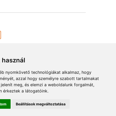
t használ
gyéb nyomkövető technológiákat alkalmaz, hogy
lményét, azzal hogy személyre szabott tartalmakat
 jelenít meg, és elemzi a weboldalunk forgalmát,
 érkeztek a látogatóink.
ÉRKÉP
SZUM
ítom
Beállítások megváltoztatása
ÁSOK