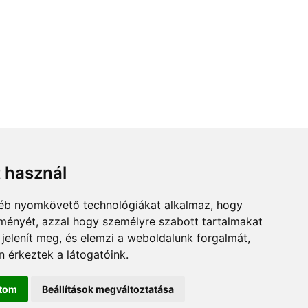
t használ
gyéb nyomkövető technológiákat alkalmaz, hogy
lményét, azzal hogy személyre szabott tartalmakat
 jelenít meg, és elemzi a weboldalunk forgalmát,
 érkeztek a látogatóink.
ÉRKÉP
SZUM
ítom
Beállítások megváltoztatása