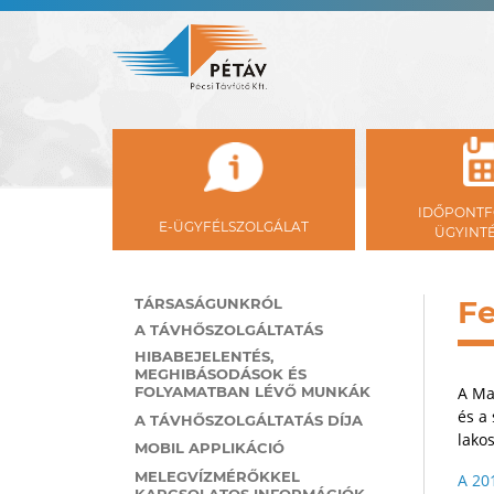
IDŐPONTF
E-ÜGYFÉLSZOLGÁLAT
ÜGYINT
Fe
TÁRSASÁGUNKRÓL
A TÁVHŐSZOLGÁLTATÁS
HIBABEJELENTÉS,
MEGHIBÁSODÁSOK ÉS
FOLYAMATBAN LÉVŐ MUNKÁK
A Ma
és a 
A TÁVHŐSZOLGÁLTATÁS DÍJA
lakos
MOBIL APPLIKÁCIÓ
MELEGVÍZMÉRŐKKEL
A 20
KAPCSOLATOS INFORMÁCIÓK