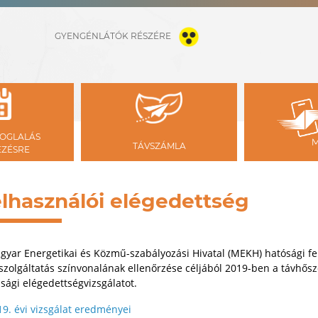
GYENGÉNLÁTÓK RÉSZÉRE
OGLALÁS
TÁVSZÁMLA
ÉZÉSRE
lhasználói elégedettség
gyar Energetikai és Közmű-szabályozási Hivatal (MEKH) hatósági fe
szolgáltatás színvonalának ellenőrzése céljából 2019-ben a távhőszo
sági elégedettségvizsgálatot.
19. évi vizsgálat eredményei