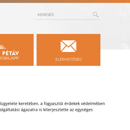
KERESÉS
ELÉRHETŐSÉG
lügyelete keretében, a fogyasztói érdekek védelmében
lgáltatási ágazatra is kiterjesztette az egységes