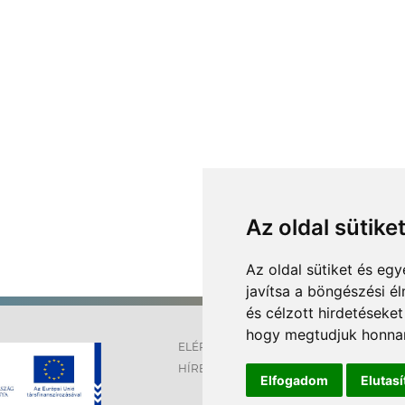
Az oldal sütike
Az oldal sütiket és e
javítsa a böngészési é
és célzott hirdetéseket
hogy megtudjuk honnan
ELÉRHETŐSÉGEK
OLDALT
HÍREK
IMPRES
Elfogadom
Elutas
SÜTI