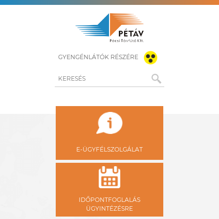
GYENGÉNLÁTÓK RÉSZÉRE
KERESÉS
E-ÜGYFÉLSZOLGÁLAT
IDŐPONTFOGLALÁS
ÜGYINTÉZÉSRE