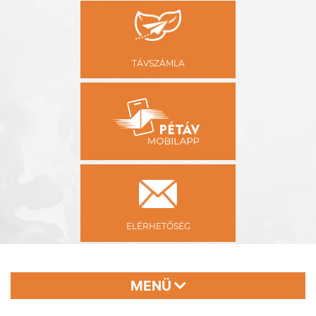
TÁVSZÁMLA
ELÉRHETŐSÉG
MENÜ