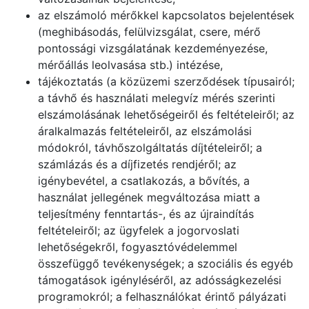
az elszámoló mérőkkel kapcsolatos bejelentések
(meghibásodás, felülvizsgálat, csere, mérő
pontossági vizsgálatának kezdeményezése,
mérőállás leolvasása stb.) intézése,
tájékoztatás (a közüzemi szerződések típusairól;
a távhő és használati melegvíz mérés szerinti
elszámolásának lehetőségeiről és feltételeiről; az
áralkalmazás feltételeiről, az elszámolási
módokról, távhőszolgáltatás díjtételeiről; a
számlázás és a díjfizetés rendjéről; az
igénybevétel, a csatlakozás, a bővítés, a
használat jellegének megváltozása miatt a
teljesítmény fenntartás-, és az újraindítás
feltételeiről; az ügyfelek a jogorvoslati
lehetőségekről, fogyasztóvédelemmel
összefüggő tevékenységek; a szociális és egyéb
támogatások igényléséről, az adósságkezelési
programokról; a felhasználókat érintő pályázati