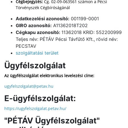
Cégbejegyzés:
Cg. 02-09-063561 számon a Pécsi
Törvényszék Cégbíróságánál
Adatkezelési azonosító:
001199-0001
GIRO azonosító:
A11362018T202
Cégkapu azonosító:
11362018 KRID: 552200999
Teljes név: PÉTÁV Pécsi Távfűtő Kft., rövid név:
PECSTAV
szolgáltatási terület
Ügyfélszolgálat
Az ügyfélszolgálat elektronikus levelezési címe:
ugyfelszolgalat@petav.hu
E-ügyfélszolgálat:
https://ugyfelszolgalat.petav.hu/
"PÉTÁV Ügyfélszolgálat"