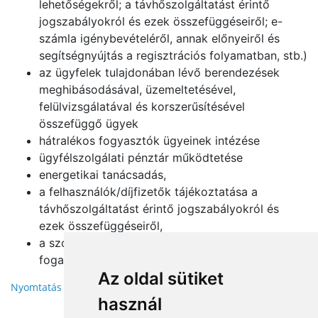
lehetőségekről; a távhőszolgáltatást érintő
jogszabályokról és ezek összefüggéseiről; e-
számla igénybevételéről, annak előnyeiről és
segítségnyújtás a regisztrációs folyamatban, stb.)
az ügyfelek tulajdonában lévő berendezések
meghibásodásával, üzemeltetésével,
felülvizsgálatával és korszerűsítésével
összefüggő ügyek
hátralékos fogyasztók ügyeinek intézése
ügyfélszolgálati pénztár működtetése
energetikai tanácsadás,
a felhasználók/díjfizetők tájékoztatása a
távhőszolgáltatást érintő jogszabályokról és
ezek összefüggéseiről,
a szolgáltatással kapcsolatos hibák, panaszok
fogadása.
Az oldal sütiket
Nyomtatás
használ