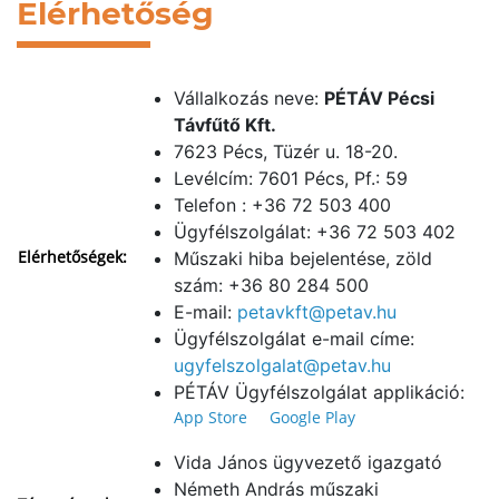
Elérhetőség
Vállalkozás neve:
PÉTÁV Pécsi
Távfűtő Kft.
7623 Pécs, Tüzér u. 18-20.
Levélcím: 7601 Pécs, Pf.: 59
Telefon : +36 72 503 400
Ügyfélszolgálat: +36 72 503 402
Elérhetőségek:
Műszaki hiba bejelentése, zöld
szám: +36 80 284 500
E-mail:
petavkft@petav.hu
Ügyfélszolgálat e-mail címe:
ugyfelszolgalat@petav.hu
PÉTÁV Ügyfélszolgálat applikáció:
App Store
Google Play
Vida János ügyvezető igazgató
Németh András műszaki