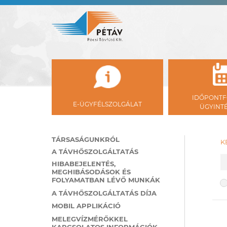
IDŐPONTF
E-ÜGYFÉLSZOLGÁLAT
ÜGYINT
TÁRSASÁGUNKRÓL
K
A TÁVHŐSZOLGÁLTATÁS
K
HIBABEJELENTÉS,
MEGHIBÁSODÁSOK ÉS
FOLYAMATBAN LÉVŐ MUNKÁK
K
A TÁVHŐSZOLGÁLTATÁS DÍJA
MOBIL APPLIKÁCIÓ
MELEGVÍZMÉRŐKKEL
KAPCSOLATOS INFORMÁCIÓK