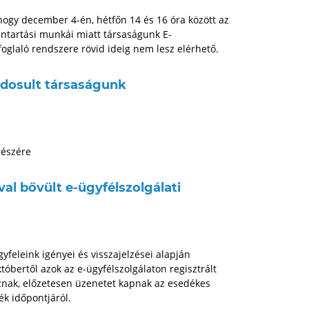
 hogy december 4-én, hétfőn 14 és 16 óra között az
antartási munkái miatt társaságunk E-
foglaló rendszere rövid ideig nem lesz elérhető.
dosult társaságunk
részére
val bővült e-ügyfélszolgálati
yfeleink igényei és visszajelzései alapján
tóbertől azok az e-ügyfélszolgálaton regisztrált
koznak, előzetesen üzenetet kapnak az esedékes
ék időpontjáról.