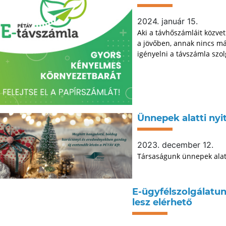
2024. január 15.
Aki a távhőszámláit közve
a jövőben, annak nincs má
igényelni a távszámla szol
Ünnepek alatti nyi
2023. december 12.
Társaságunk ünnepek alatti
E-ügyfélszolgálatu
lesz elérhető