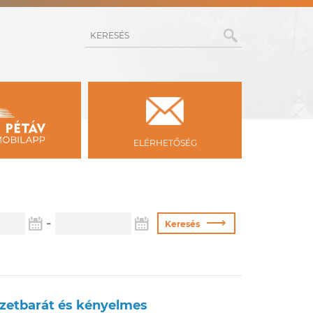
KERESÉS
ELÉRHETŐSÉG
Vége
⟶
-
Keresés
zetbarát és kényelmes