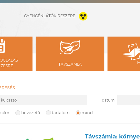
GYENGÉNLÁTÓK RÉSZÉRE
OGLALÁS
TÁVSZÁMLA
ÉZÉSRE
ERESÉS
ulcsszó
Kezdete
dátum:
eresési hely
cím
bevezető
tartalom
mind
Távszámla: környe