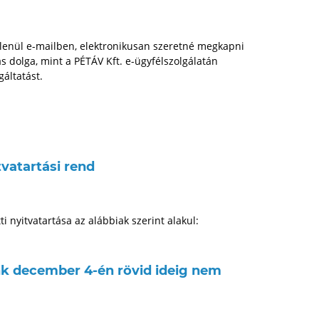
tlenül e-mailben, elektronikusan szeretné megkapni
s dolga, mint a PÉTÁV Kft. e-ügyfélszolgálatán
gáltatást.
tvatartási rend
 nyitvatartása az alábbiak szerint alakul:
nk december 4-én rövid ideig nem