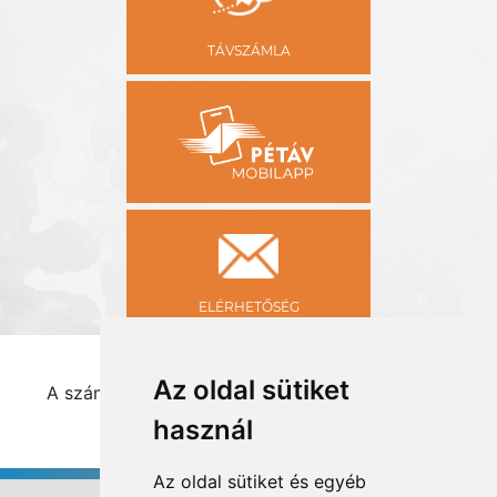
TÁVSZÁMLA
ELÉRHETŐSÉG
Az oldal sütiket
A számlamagyarázat csak asztali számítógépen
tekinthető meg!
használ
Az oldal sütiket és egyéb