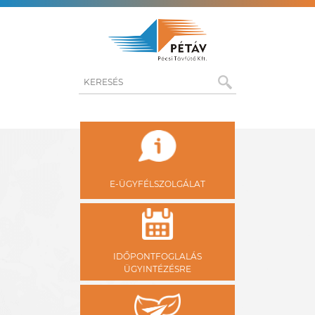
KERESÉS
E-ÜGYFÉLSZOLGÁLAT
IDŐPONTFOGLALÁS
ÜGYINTÉZÉSRE